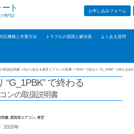
ォート
お申し込みフォーム
グ専門店
対応機種と作業方法
トラブルの原因と解決策
よくある質問
の取扱説明書
>
Rから始まる東芝エアコンの型番
>
“RAS” で始まり “G_1PBK” で終わる
東芝
り “G_1PBK” で終わる
アコンの取扱説明書
説明書
,
壁掛形エアコン
,
東芝
2020年