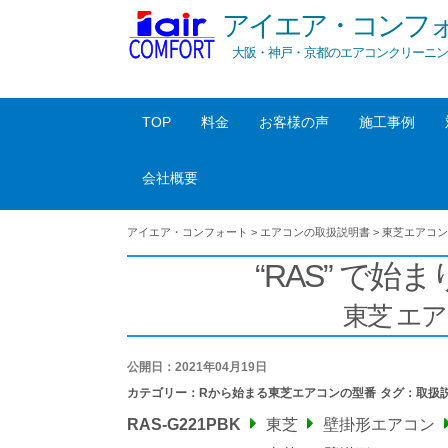
アイエア・コンフ
大阪・神戸・京都のエアコンクリーニン
TOP
料金
お客様の声
施工事例
会社概要
アイエア・コンフォート
>
エアコンの取扱説明書
>
東芝エアコン
“RAS” で始ま
東芝 エ
公開日：2021年04月19日
カテゴリー：
Rから始まる東芝エアコンの型番
タグ：
取扱
RAS-G221PBK
東芝
壁掛形エアコン