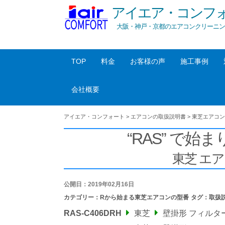
アイエア・コンフ
大阪・神戸・京都のエアコンクリーニン
TOP
料金
お客様の声
施工事例
会社概要
アイエア・コンフォート
>
エアコンの取扱説明書
>
東芝エアコン
“RAS” で始ま
東芝 エ
公開日：2019年02月16日
カテゴリー：
Rから始まる東芝エアコンの型番
タグ：
取扱
RAS-C406DRH
東芝
壁掛形 フィルタ