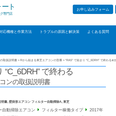
ォート
お申し込みフォーム
グ専門店
対応機種と作業方法
トラブルの原因と解決策
よくある質問
の取扱説明書
>
Rから始まる東芝エアコンの型番
>
“RAS” で始まり “C_6DRH” で終わる
東
り “C_6DRH” で終わる
アコンの取扱説明書
説明書
,
壁掛形エアコン フィルター自動掃除A
,
東芝
ー自動掃除エアコン
フィルター稼働タイプ
2017年