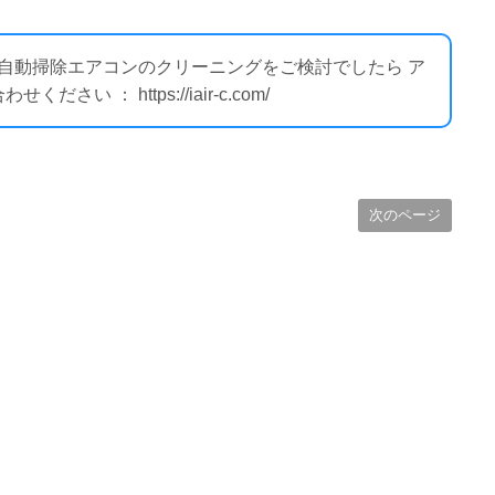
ー自動掃除エアコンのクリーニングをご検討でしたら ア
 ： https://iair-c.com/
次のページ