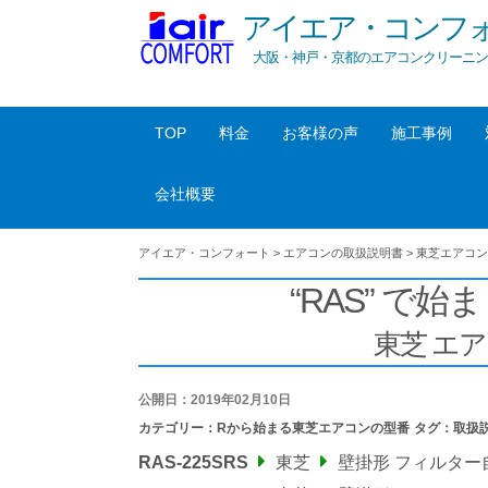
アイエア・コンフ
大阪・神戸・京都のエアコンクリーニン
TOP
料金
お客様の声
施工事例
会社概要
アイエア・コンフォート
>
エアコンの取扱説明書
>
東芝エアコン
“RAS” で始ま
東芝 エ
公開日：2019年02月10日
カテゴリー：
Rから始まる東芝エアコンの型番
タグ：
取扱
RAS-225SRS
東芝
壁掛形 フィルター