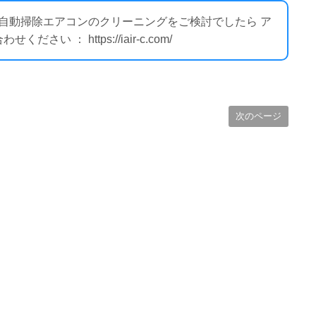
ー自動掃除エアコンのクリーニングをご検討でしたら ア
 ： https://iair-c.com/
次のページ