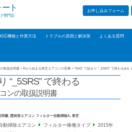
ォート
お申し込みフォーム
グ専門店
対応機種と作業方法
トラブルの原因と解決策
よくある質問
の取扱説明書
>
Rから始まる東芝エアコンの型番
>
“RAS” で始まり “_5SRS” で終わる
東芝 
り “_5SRS” で終わる
アコンの取扱説明書
説明書
,
壁掛形エアコン フィルター自動掃除A
,
東芝
自動掃除エアコン
フィルター稼働タイプ
2015年