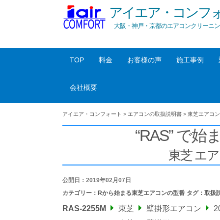
アイエア・コンフ
大阪・神戸・京都のエアコンクリーニン
TOP
料金
お客様の声
施工事例
会社概要
アイエア・コンフォート
>
エアコンの取扱説明書
>
東芝エアコン
“RAS” で始
東芝 エ
公開日：2019年02月07日
カテゴリー：
Rから始まる東芝エアコンの型番
タグ：
取扱
RAS-2255M
東芝
壁掛形エアコン
2