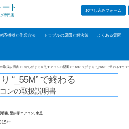
ォート
お申し込みフォーム
グ専門店
対応機種と作業方法
トラブルの原因と解決策
よくある質問
の取扱説明書
>
Rから始まる東芝エアコンの型番
>
“RAS” で始まり “_55M” で終わる
東芝 
まり “_55M” で終わる
アコンの取扱説明書
説明書
,
壁掛形エアコン
,
東芝
015年