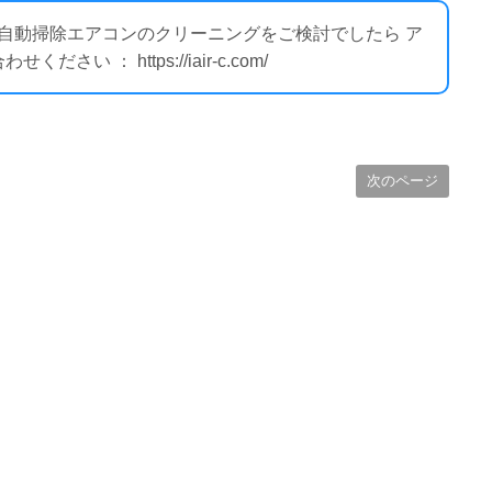
ー自動掃除エアコンのクリーニングをご検討でしたら ア
 ： https://iair-c.com/
次のページ