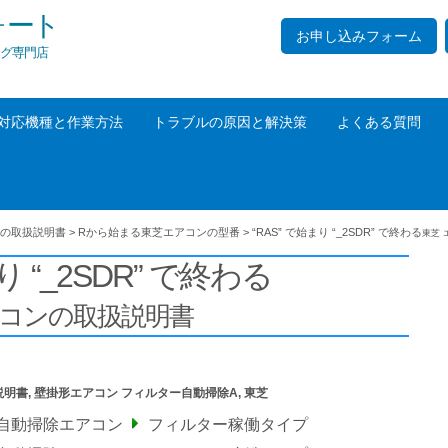
ォート
お申し込みフォーム
グ専門店
対応機種と作業方法
トラブルの原因と解決策
よくある質問
の取扱説明書
>
Rから始まる東芝エアコンの型番
>
“RAS” で始まり “_2SDR” で終わる
東芝 
り “_2SDR” で終わる
アコンの取扱説明書
説明書
,
壁掛形エアコン フィルター自動掃除A
,
東芝
ー自動掃除エアコン
フィルター稼働タイプ