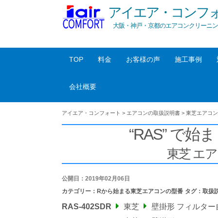
アイエア・コンフ
大阪・神戸・京都のエアコンクリーニン
TOP
料金
お客様の声
施工事例
会社概要
アイエア・コンフォート
>
エアコンの取扱説明書
>
東芝エアコン
“RAS” で始ま
東芝 エ
公開日：2019年02月06日
カテゴリー：
Rから始まる東芝エアコンの型番
タグ：
取扱
RAS-402SDR
東芝
壁掛形 フィルタ