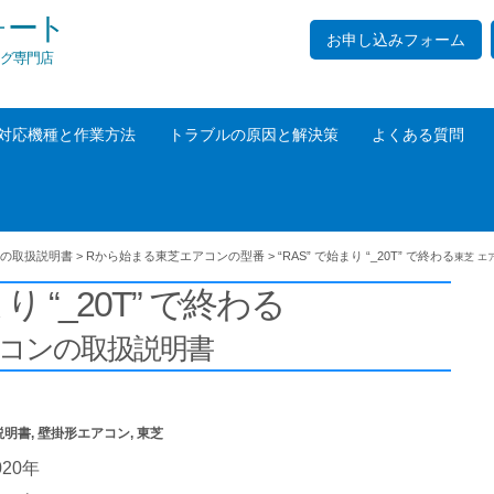
ォート
お申し込みフォーム
グ専門店
対応機種と作業方法
トラブルの原因と解決策
よくある質問
の取扱説明書
>
Rから始まる東芝エアコンの型番
>
“RAS” で始まり “_20T” で終わる
東芝 エ
まり “_20T” で終わる
アコンの取扱説明書
説明書
,
壁掛形エアコン
,
東芝
020年