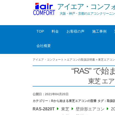
アイエア・コンフ
大阪・神戸・京都のエアコンクリーニン
TOP
料金
お客様の声
施工事例
会社概要
アイエア・コンフォート
>
エアコンの取扱説明書
>
東芝エアコン
“RAS” で始
東芝 エ
公開日：2021年04月20日
カテゴリー：
Rから始まる東芝エアコンの型番
タグ：
取扱
RAS-2820T
東芝
壁掛形エアコン
2