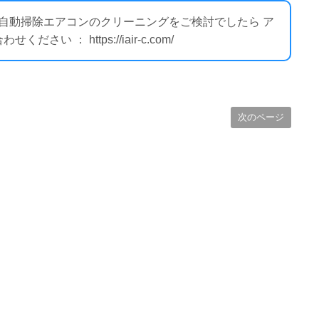
ー自動掃除エアコンのクリーニングをご検討でしたら ア
 ： https://iair-c.com/
次のページ