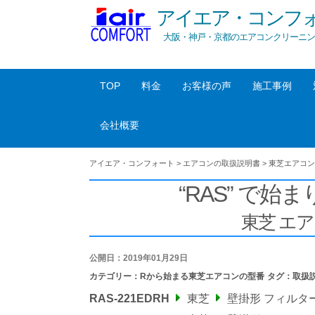
アイエア・コンフ
大阪・神戸・京都のエアコンクリーニン
TOP
料金
お客様の声
施工事例
会社概要
アイエア・コンフォート
>
エアコンの取扱説明書
>
東芝エアコン
“RAS” で始ま
東芝 エ
公開日：2019年01月29日
カテゴリー：
Rから始まる東芝エアコンの型番
タグ：
取扱
RAS-221EDRH
東芝
壁掛形 フィルタ