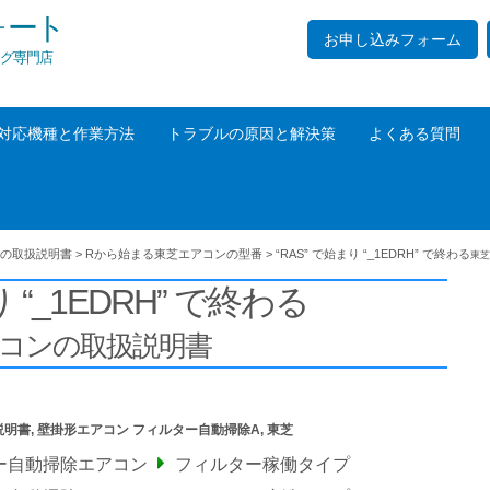
ォート
お申し込みフォーム
グ専門店
対応機種と作業方法
トラブルの原因と解決策
よくある質問
の取扱説明書
>
Rから始まる東芝エアコンの型番
>
“RAS” で始まり “_1EDRH” で終わる
東芝
り “_1EDRH” で終わる
アコンの取扱説明書
説明書
,
壁掛形エアコン フィルター自動掃除A
,
東芝
ー自動掃除エアコン
フィルター稼働タイプ