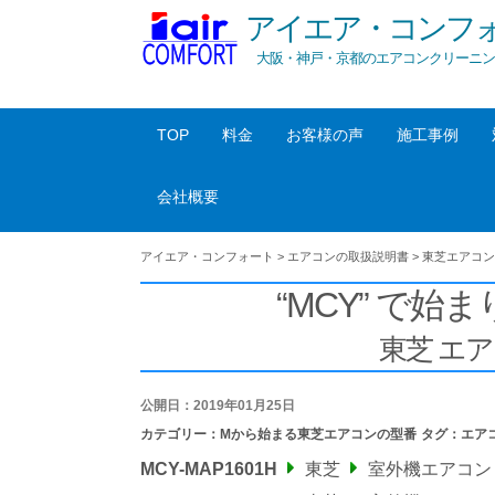
アイエア・コンフ
大阪・神戸・京都のエアコンクリーニン
TOP
料金
お客様の声
施工事例
会社概要
アイエア・コンフォート
>
エアコンの取扱説明書
>
東芝エアコン
“MCY” で始ま
東芝 エ
公開日：2019年01月25日
カテゴリー：
Mから始まる東芝エアコンの型番
タグ：
エア
MCY-MAP1601H
東芝
室外機エアコン