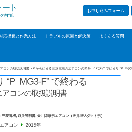
ォート
お申し込みフォーム
グ専門店
対応機種と作業方法
トラブルの原因と解決策
よくある質問
アコンの取扱説明書
>
P から始まる三菱電機のエアコンの型番
>
“PEFY” で始まり “P_MG
り “P_MG3-F” で終わる
エアコンの取扱説明書
：
三菱電機
,
取扱説明書
,
天井隠蔽形エアコン（天井埋込ダクト形）
エアコン
2015年