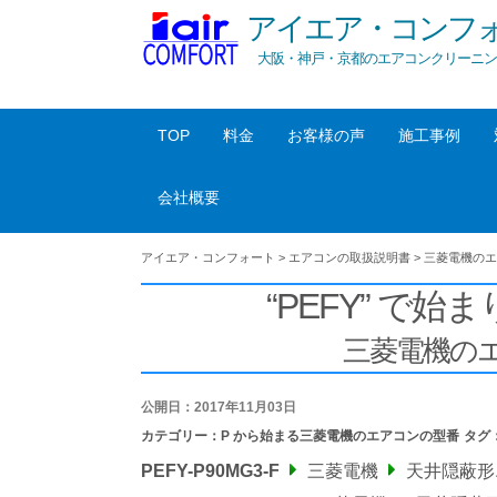
アイエア・コンフ
大阪・神戸・京都のエアコンクリーニン
TOP
料金
お客様の声
施工事例
会社概要
アイエア・コンフォート
>
エアコンの取扱説明書
>
三菱電機のエ
“PEFY” で始ま
三菱電機の
公開日：2017年11月03日
カテゴリー：
P から始まる三菱電機のエアコンの型番
タグ
PEFY-P90MG3-F
三菱電機
天井隠蔽形