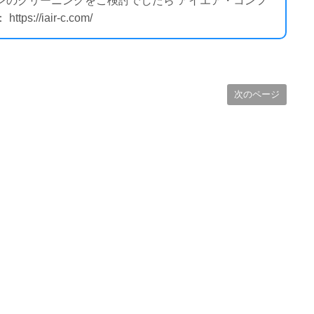
コンのクリーニングをご検討でしたら アイエア・コンフ
//iair-c.com/
次のページ