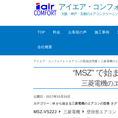
アイエア・コンフ
大阪・神戸・京都のエアコンクリーニン
TOP
料金
お客様の声
施工事例
会社概要
アイエア・コンフォート
>
エアコンの取扱説明書
>
三菱電機のエ
“MSZ” で始
三菱電機の
公開日：2017年10月24日
カテゴリー：
M から始まる三菱電機のエアコンの型番
タグ
MSZ-VS22J
三菱電機
壁掛形エアコン