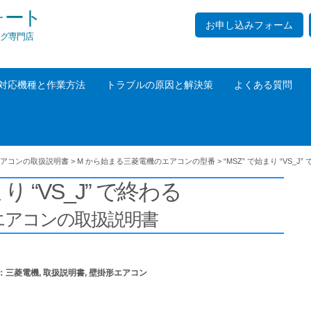
ォート
お申し込みフォーム
グ専門店
対応機種と作業方法
トラブルの原因と解決策
よくある質問
アコンの取扱説明書
>
M から始まる三菱電機のエアコンの型番
>
“MSZ” で始まり “VS_J”
まり “VS_J” で終わる
エアコンの取扱説明書
：
三菱電機
,
取扱説明書
,
壁掛形エアコン